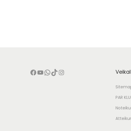
Facebook
YouTube
WhatsApp
TikTok
Instagram
Veikal
Sitema
PAR KL
Noteiku
Atteiku