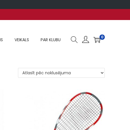
0
MS
VEIKALS
PAR KLUBU