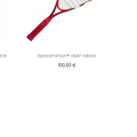
ete
Speedminton® Viper rakete
100,00
€
Pievienot grozam