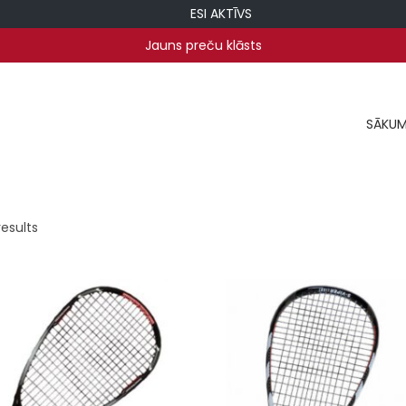
ESI AKTĪVS
Jauns preču klāsts
SĀKU
results