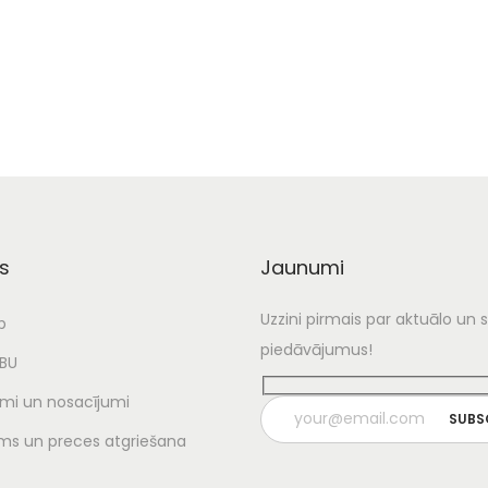
s
Jaunumi
Uzzini pirmais par aktuālo un
p
piedāvājumus!
UBU
mi un nosacījumi
ms un preces atgriešana