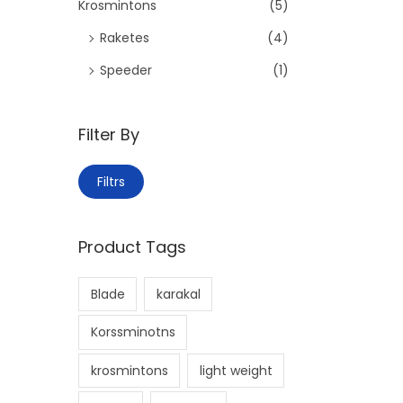
h
Krosmintons
(5)
f
Raketes
(4)
o
Speeder
(1)
r
:
>
Filter By
M
M
Filtrs
i
a
n
k
Product Tags
.
s
c
.
Blade
karakal
e
c
n
e
Korssminotns
a
n
krosmintons
light weight
a