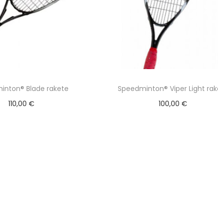
inton® Blade rakete
Speedminton® Viper Light rak
110,00
€
100,00
€
Pievienot grozam
Pievienot grozam