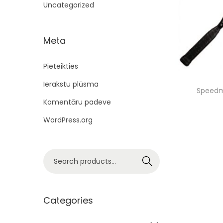
a
n
Uncategorized
t
t
i
Meta
o
n
Pieteikties
Ierakstu plūsma
Speedm
Komentāru padeve
WordPress.org
S
Search
e
a
r
Categories
c