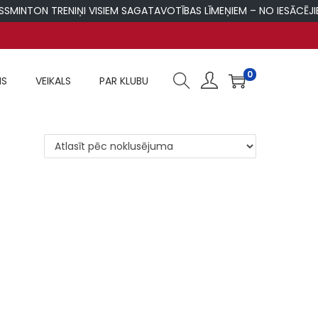
INTON TRENIŅI VISIEM SAGATAVOTĪBAS LĪMEŅIEM – NO IESĀCĒJIEM 
0
MS
VEIKALS
PAR KLUBU