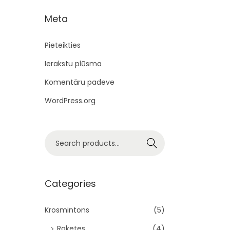
t
t
Meta
i
o
Pieteikties
n
Ierakstu plūsma
Komentāru padeve
WordPress.org
S
Search
e
a
r
Categories
c
h
Krosmintons
(5)
f
Raketes
(4)