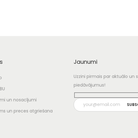
s
Jaunumi
Uzzini pirmais par aktuālo un
p
piedāvājumus!
UBU
mi un nosacījumi
ms un preces atgriešana