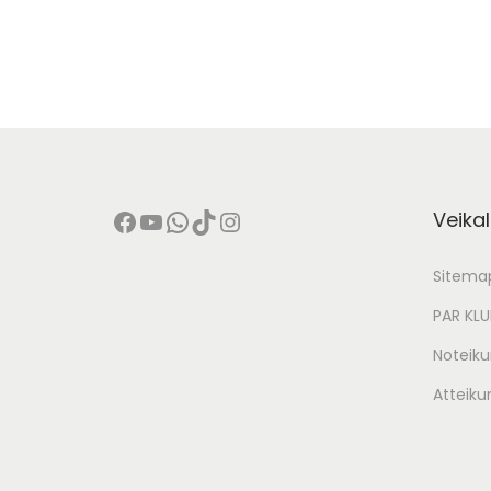
Facebook
YouTube
WhatsApp
TikTok
Instagram
Veikal
Sitema
PAR KL
Noteiku
Atteiku