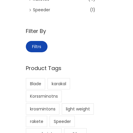
o
Speeder
(1)
r
:
>
Filter By
M
M
Filtrs
i
a
n
k
Product Tags
.
s
c
.
Blade
karakal
e
c
n
e
Korssminotns
a
n
krosmintons
light weight
a
rakete
Speeder