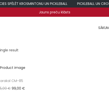
S SPĒLĒT KROSMINTONU UN PICKLEBALL
PICKLEBALL UN CROSSM
Jauns preču klāsts
SĀKU
ngle result
Karakal CM-85
O
C
45,00
€
99,00
€
r
u
Pievienot grozam
i
r