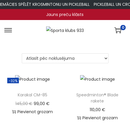
IEMĀCIES SPĒLĒT KROSMINTONU UN PICKLEBALL
PICKLEBALL UN CRO
Jauns preču klāsts
0
S
S
k
k
i
i
p
p
t
t
o
o
-32%
n
c
a
o
Karakal CM-85
Speedminton® Blade
v
n
rakete
O
C
145,00
€
99,00
€
i
t
110,00
€
r
u
Pievienot grozam
g
e
Pievienot grozam
i
r
a
n
g
r