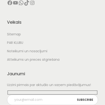
Facebook
YouTube
WhatsApp
TikTok
Instagram
,
0
€
0
.
Veikals
€
Sitemap
.
PAR KLUBU
Noteikumi un nosacījumi
Atteikums un preces atgriešana
Jaunumi
Uzzini pirmais par aktuālo un saņem piedāvājumus!