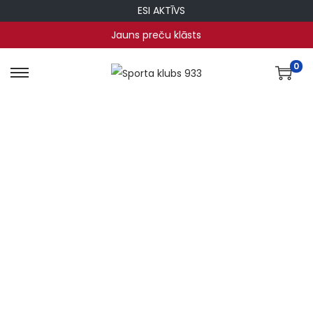
ESI AKTĪVS
Jauns preču klāsts
0