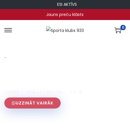
ESI AKTĪVS
Jauns preču klāsts
0
…
ESI AKTĪVS UN
IZMĒĢINI JAUNUS
SPORTA VEIDUS
KROSMINTONA UN PICKLEBALL TRENIŅI
UZZINĀT VAIRĀK