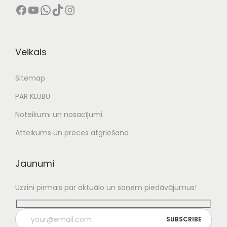
Facebook
YouTube
WhatsApp
TikTok
Instagram
,
0
€
0
.
Veikals
€
Sitemap
.
PAR KLUBU
Noteikumi un nosacījumi
Atteikums un preces atgriešana
Jaunumi
Uzzini pirmais par aktuālo un saņem piedāvājumus!