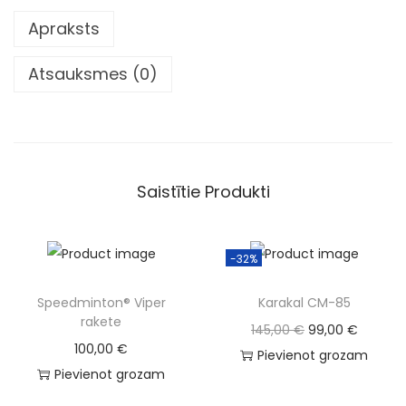
n
Apraksts
®
B
Atsauksmes (0)
l
a
d
e
r
Saistītie Produkti
a
k
e
-32%
t
Speedminton® Viper
Karakal CM-85
e
rakete
O
C
145,00
€
99,00
€
d
100,00
€
r
u
Pievienot grozam
a
Pievienot grozam
i
r
u
g
r