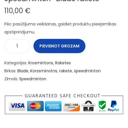
t
t
110,00
€
i
o
Pēc pasūtījuma veikšanas, gaidiet produktu pieejamības
n
apstiprinājumu.
PIEVIENOT GROZAM
S
p
Kategorijas:
Krosmintons
,
Raketes
e
Birkas:
Blade
,
Korssminotns
,
rakete
,
speedminton
e
Zīmols:
Speedminton
d
m
i
n
t
o