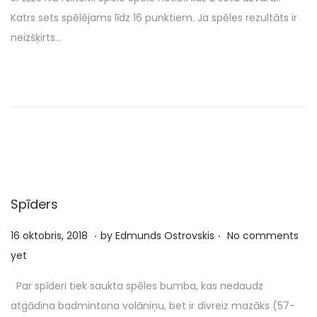
g
e
t
ū
Katrs sets spēlējams līdz 16 punktiem. Ja spēles rezultāts ir
a
n
e
n
neizšķirts…
t
t
d
i
i
o
j
o
n
s
n
,
2
0
2
5
Spīders
.
.
P
2
16 oktobris, 2018
by
Edmunds Ostrovskis
No comments
o
9
yet
s
j
Par spīderi tiek saukta spēles bumba, kas nedaudz
t
ū
atgādina badmintona volāniņu, bet ir divreiz mazāks (57-
e
n