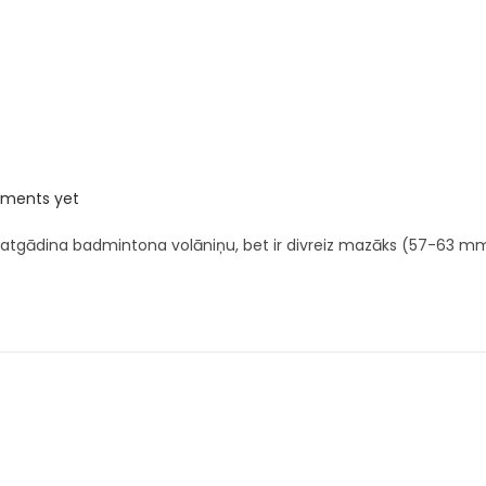
ments yet
 atgādina badmintona volāniņu, bet ir divreiz mazāks (57-63 mm