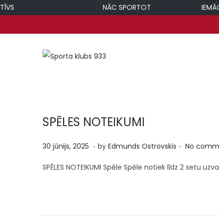
ĪVS
NĀC SPORTOT
IEMĀCI
S
S
k
k
i
i
p
p
t
t
SPĒLES NOTEIKUMI
o
o
.
.
n
c
P
3
30 jūnijs, 2025
by
Edmunds Ostrovskis
No comme
a
o
o
0
SPĒLES NOTEIKUMI Spēle Spēle notiek līdz 2 setu uzvara
v
n
s
j
i
t
t
ū
g
e
e
n
a
n
d
i