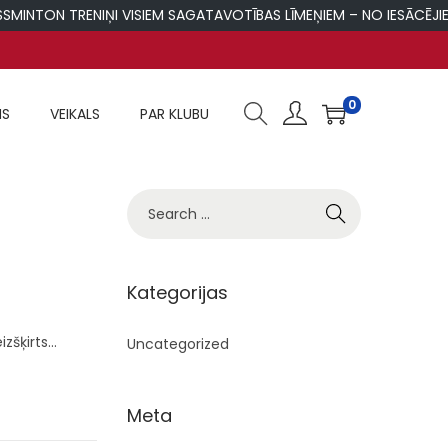
MINTON TRENIŅI VISIEM SAGATAVOTĪBAS LĪMEŅIEM – NO IESĀCĒJIEM
0
MS
VEIKALS
PAR KLUBU
S
e
a
r
Kategorijas
c
izšķirts…
h
Uncategorized
f
o
Meta
r