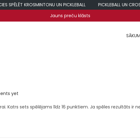
ES SPĒLĒT KROSMINTONU UN PICKLEBALL
PICKLEBALL UN CROSS
Jauns preču klāsts
SĀKU
nts yet
i. Katrs sets spēlējams līdz 16 punktiem. Ja spēles rezultāts ir ne