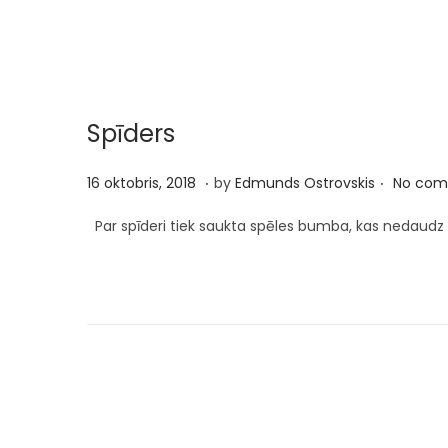
t
t
o
j
i
n
s
o
,
n
2
Spīders
0
2
.
.
P
2
16 oktobris, 2018
by
Edmunds Ostrovskis
No com
5
o
9
Par spīderi tiek saukta spēles bumba, kas nedaudz
s
j
t
ū
e
n
d
i
o
j
n
s
,
2